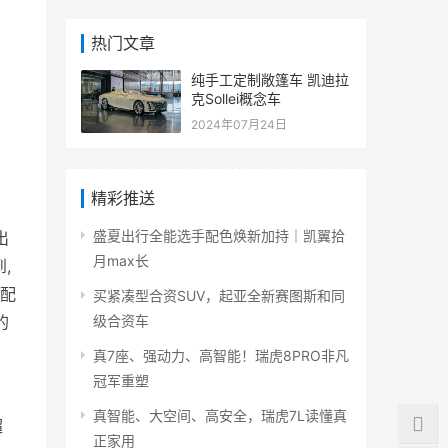
热门文章
纯手工定制敞篷车 凯迪拉
克Sollei概念车
2024年07月24日
精彩推送
盛夏出行全能选手配色焕新加持｜凯翼拾
出
月max长
,
。配
买紧凑型合资SUV，起亚全新赛图斯和同
的
级合资车
真7座、强动力、高智能！瑞虎8PRO非凡
冠军重塑
真智能、大空间、高安全，瑞虎7L读懂真
超
正家用