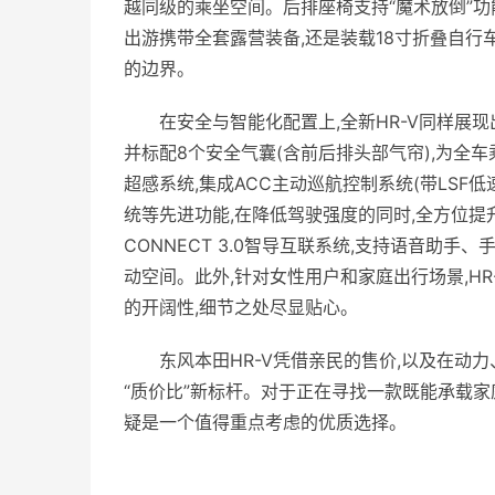
越同级的乘坐空间。后排座椅支持“魔术放倒”功
出游携带全套露营装备,还是装载18寸折叠自行车
的边界。
在安全与智能化配置上,全新HR-V同样展
并标配8个安全气囊(含前后排头部气帘),为全车乘
超感系统,集成ACC主动巡航控制系统(带LSF
统等先进功能,在降低驾驶强度的同时,全方位提
CONNECT 3.0智导互联系统,支持语音助
动空间。此外,针对女性用户和家庭出行场景,H
的开阔性,细节之处尽显贴心。
东风本田HR-V凭借亲民的售价,以及在动
“质价比”新标杆。对于正在寻找一款既能承载家
疑是一个值得重点考虑的优质选择。