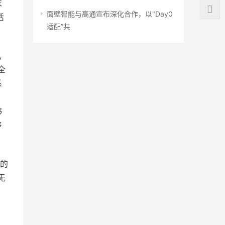
末
面壁智能与高通宣布深化合作，以"Day0
活
适配”共
,
全
系
移
野
场的
无