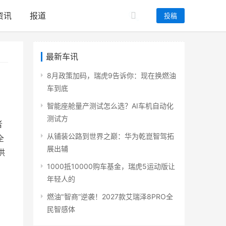
资讯
报道
投稿
最新车讯
8月政策加码，瑞虎9告诉你：现在换燃油
车到底
智能座舱量产测试怎么选？AI车机自动化
测试方
者
从铺装公路到世界之巅：华为乾崑智驾拓
全
展出辅
供
1000抵10000购车基金，瑞虎5运动版让
年轻人的
燃油"智商”逆袭！2027款艾瑞泽8PRO全
民智感体