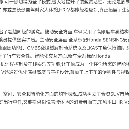
能,可一键切换为全平模式,极大地提升了装载灵活性。无论是周
,亦或是长途自驾时家人休憩,HR-V都能轻松应对,真正拓展了生
现出了超越同级的诚意。被动安全方面,车辆采用了高刚度车身结构
员提供坚实护盾。主动安全层面,全系标配Honda SENSING安
低速跟随功能)、CMBS碰撞缓解制动系统以及LKAS车道保持辅助
升了行车安全性。智能化交互方面,新车全系标配Honda
手、手机远程控制及在线娱乐等功能,让车辆成为一个懂你所需的智能
R-V还通过优化底盘高度与座椅设计,兼顾了上下车的便利性与视
力、空间、安全和智能化方面的均衡表现,成功树立了合资SUV市
庭出行重任,又能提供愉悦驾驶体验的消费者而言,东风本田HR-V