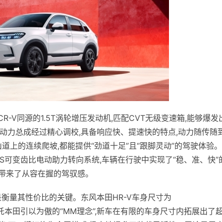
R-V同源的1.5T涡轮增压发动机,匹配CVT无级变速箱,能够爆发
这套动力总成经过精心调校,具备响应快、提速快的特点,动力随传随到
道上的连续爬坡,都能提供“劲道十足”且“跟脚灵动”的驾驶体验
PS可变齿比电动助力转向系统,车辆在行驶中实现了“稳、准、快”
者带来了从容在握的驾驭感。
是衡量其性价比的关键。东风本田HR-V车身尺寸为
mm。依托本田引以为傲的“MM理念”,新车在有限的车身尺寸内拓展出了