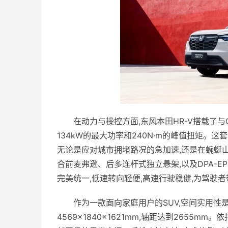
在动力与操控方面,东风本田HR-V搭载了与C
134kW的最大功率和240N·m的峰值扭矩。
无论是应对城市拥堵路况的急加速,还是在蜿蜒山
合前麦弗逊、后多连杆式独立悬架,以及DPA-E
完美统一,低速转向轻便,高速行驶稳健,为驾驶
作为一款面向家庭用户的SUV,空间实用性
4569×1840×1621mm,轴距达到2655