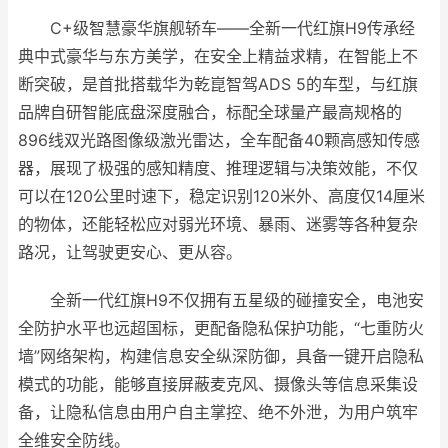
C+级智慧豪华旗舰轿车——全新一代红旗H9传承经
典中式豪华与东方美学，在安全上精益求精，在智能上不
断突破，是首批搭载华为乾崑智驾ADS 5的车型，与红旗
品牌自研智能底盘深度融合，标配全球量产最高规格的
896线双光路图像级激光雷达，全车配备40颗高感知传感
器，展现了极强的感知精度、推理逻辑与决策效能，不仅
可以在120公里时速下，稳定识别120米外、高度仅14厘米
的物体，还能轻松应对弱光环境、暴雨、迷雾等各种复杂
路况，让驾驶更安心、更从容。
全新一代红旗H9不仅拥有五星级的碰撞安全，电池安
全防护水平也远超国标，更配备隐私保护功能，“七重防火
墙”网络架构，构建信息安全纵深防御，具备一键开启隐私
模式的功能，能够直接屏蔽麦克风、摄像头等信息采集设
备，让隐私信息由用户自主掌控、绝不外泄，为用户筑牢
全维安全防线。