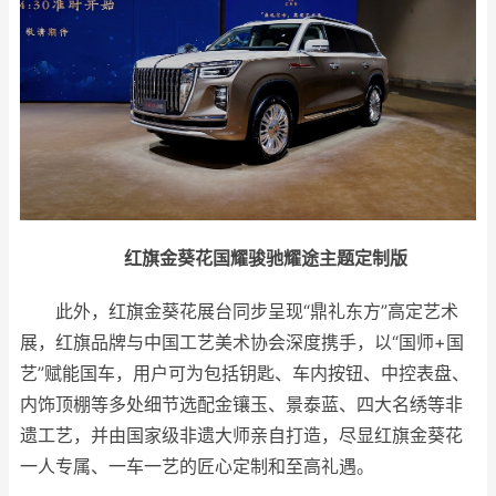
红旗金葵花国耀骏驰耀途主题定制版
此外，红旗金葵花展台同步呈现“鼎礼东方”高定艺术
展，红旗品牌与中国工艺美术协会深度携手，以“国师+国
艺”赋能国车，用户可为包括钥匙、车内按钮、中控表盘、
内饰顶棚等多处细节选配金镶玉、景泰蓝、四大名绣等非
遗工艺，并由国家级非遗大师亲自打造，尽显红旗金葵花
一人专属、一车一艺的匠心定制和至高礼遇。