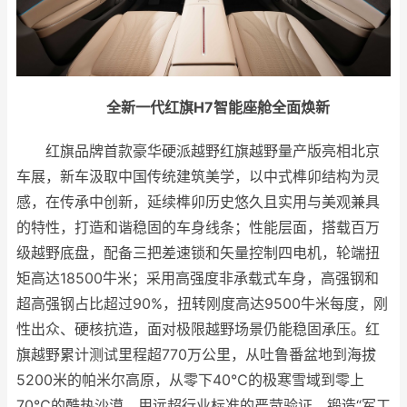
全新一代红旗H7智能座舱全面焕新
红旗品牌首款豪华硬派越野红旗越野量产版亮相北京
车展，新车汲取中国传统建筑美学，以中式榫卯结构为灵
感，在传承中创新，延续榫卯历史悠久且实用与美观兼具
的特性，打造和谐稳固的车身线条；性能层面，搭载百万
级越野底盘，配备三把差速锁和矢量控制四电机，轮端扭
矩高达18500牛米；采用高强度非承载式车身，高强钢和
超高强钢占比超过90%，扭转刚度高达9500牛米每度，刚
性出众、硬核抗造，面对极限越野场景仍能稳固承压。红
旗越野累计测试里程超770万公里，从吐鲁番盆地到海拔
5200米的帕米尔高原，从零下40℃的极寒雪域到零上
70℃的酷热沙漠，用远超行业标准的严苛验证，锻造“军工