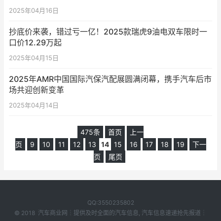
2025年04月16日
抄底价来袭，错过亏一亿！2025款瑞虎9油电双车限时一
口价12.29万起
2025年04月15日
2025年AMR中国国际汽保汽配展圆满闭幕，携手汽车后市
场共迎创新变革
2025年04月14日
475条
首页
上一
页
9
10
11
12
13
14
15
16
17
18
19
下一
页
尾页
QQ:3550235802
© 2018
汽车商业网
┆提供及时全面的汽车信息, 汽车信息速递抢先报道┆