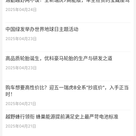
通勤越野两不误！全新瑞虎7高能版，车主狂赞的宝藏座驾
2025年04月24日
中国绿发举办世界地球日主题活动
2025年04月23日
高品质轮胎诞生，优科豪马轮胎的生产与研发之道
2025年04月23日
购车想要高性价比？迎五一瑞虎8全系"抄底价"，入手正当
时！
2025年04月21日
越野蜂行领衔 蜂巢能源提前满足史上最严苛电池标准
2025年04月21日