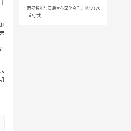
车市
面壁智能与高通宣布深化合作，以"Day0
适配”共
威测
未
实、
同
UV
期