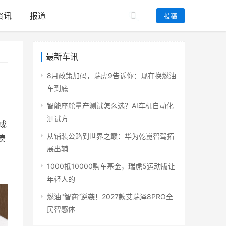
资讯
报道
投稿
最新车讯
8月政策加码，瑞虎9告诉你：现在换燃油
车到底
智能座舱量产测试怎么选？AI车机自动化
测试方
成
从铺装公路到世界之巅：华为乾崑智驾拓
凑
展出辅
1000抵10000购车基金，瑞虎5运动版让
年轻人的
燃油"智商”逆袭！2027款艾瑞泽8PRO全
民智感体