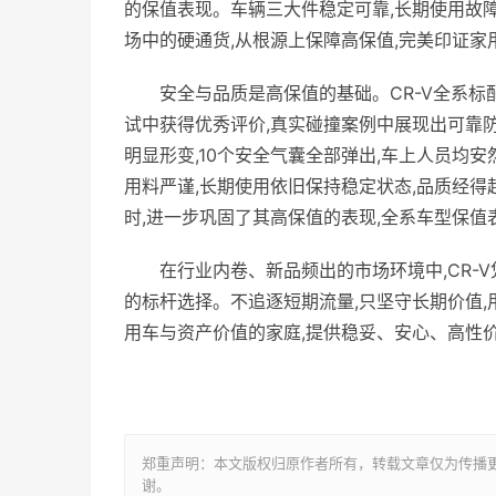
的保值表现。车辆三大件稳定可靠,长期使用故障
场中的硬通货,从根源上保障高保值,完美印证家
安全与品质是高保值的基础。CR-V全系标配1
试中获得优秀评价,真实碰撞案例中展现出可靠防
明显形变,10个安全气囊全部弹出,车上人员均
用料严谨,长期使用依旧保持稳定状态,品质经
时,进一步巩固了其高保值的表现,全系车型保值
在行业内卷、新品频出的市场环境中,CR-
的标杆选择。不追逐短期流量,只坚守长期价值,
用车与资产价值的家庭,提供稳妥、安心、高性
郑重声明：本文版权归原作者所有，转载文章仅为传播
谢。