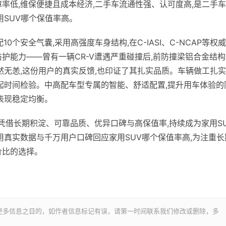
率低,维保便捷且成本经济,二手车流通性强、认可度高,是二手
用SUV哪个保值率高。
0个安全气囊,采用高强度车身结构,在C-IASI、C-NCAP等权
护能力——曾有一辆CR-V遭遇严重碰撞后,前防撞梁铝合金结构
安然无恙,这份用户的真实反馈,也印证了其扎实品质。车辆做工扎
得起时间检验。中高配车型专属的智能、舒适配置,提升用车体验的
表现稳定均衡。
V凭借长期积淀、可靠品质、优异口碑与高保值率,持续成为家用S
用真实数据与千万用户口碑回应家用SUV哪个保值率高,为注重长
价比的选择。
更多信息之目的，如作者信息标记有误，请第一时间联系我们修改或删除，多