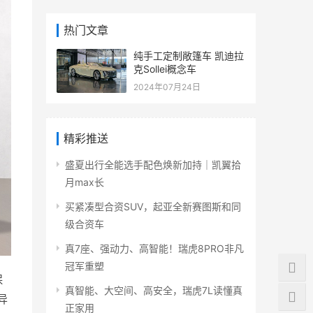
热门文章
纯手工定制敞篷车 凯迪拉
克Sollei概念车
2024年07月24日
精彩推送
盛夏出行全能选手配色焕新加持｜凯翼拾
月max长
买紧凑型合资SUV，起亚全新赛图斯和同
级合资车
真7座、强动力、高智能！瑞虎8PRO非凡
冠军重塑
保
真智能、大空间、高安全，瑞虎7L读懂真
异
正家用