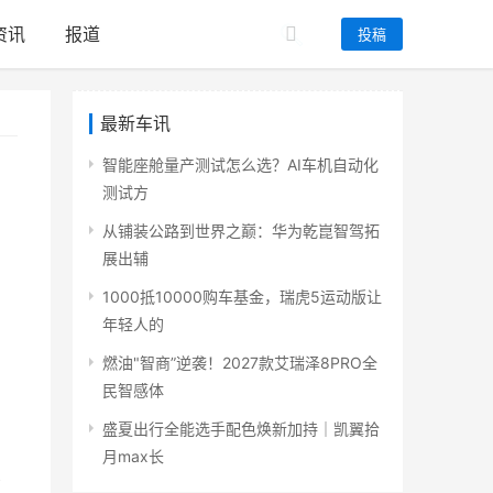
资讯
报道
投稿
最新车讯
智能座舱量产测试怎么选？AI车机自动化
测试方
从铺装公路到世界之巅：华为乾崑智驾拓
展出辅
1000抵10000购车基金，瑞虎5运动版让
年轻人的
燃油"智商”逆袭！2027款艾瑞泽8PRO全
民智感体
盛夏出行全能选手配色焕新加持｜凯翼拾
月max长
看