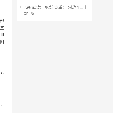
以突破之势，承美好之重：飞碟汽车二十
周年焕
部
置
甲
附
方
，