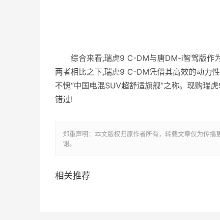
综合来看,瑞虎9 C-DM与唐DM-i智驾
两者相比之下,瑞虎9 C-DM凭借其高效的动力
不愧“中国电混SUV超舒适旗舰”之称。现购瑞虎9
错过!
郑重声明：本文版权归原作者所有，转载文章仅为传播
谢。
相关推荐