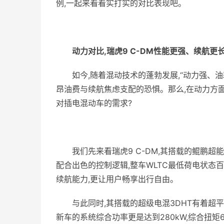
例,一起来看看实打实的对比表现吧。
动力对比,瑞虎9 C-DM性能更强、续航更
如今,随着混动技术的蓬勃发展,“动力强、
昂油费与续航焦虑支配的恐惧。那么,在动力方面,
对插电混动车的需求?
我们先来看瑞虎9 C-DM,其搭载的鲲鹏超能混
配合出色的控制逻辑,整车WLTC最低荷电状态百公
续航能力,更让用户畅享出行自由。
与此同时,其搭载的超级电混3DHT有着超
新车的系统综合功率更是达到280kW,综合扭矩6