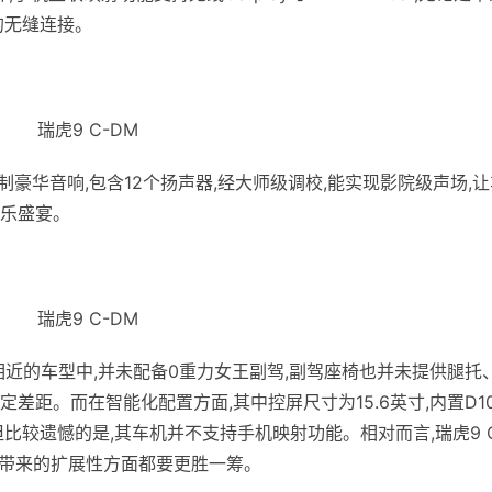
的无缝连接。
瑞虎9 C-DM
定制豪华音响,包含12个扬声器,经大师级调校,能实现影院级声场,
乐盛宴。
瑞虎9 C-DM
售价相近的车型中,并未配备0重力女王副驾,副驾座椅也并未提供腿托
定差距。而在智能化配置方面,其中控屏尺寸为15.6英寸,内置D1
比较遗憾的是,其车机并不支持手机映射功能。相对而言,瑞虎9 C
所带来的扩展性方面都要更胜一筹。