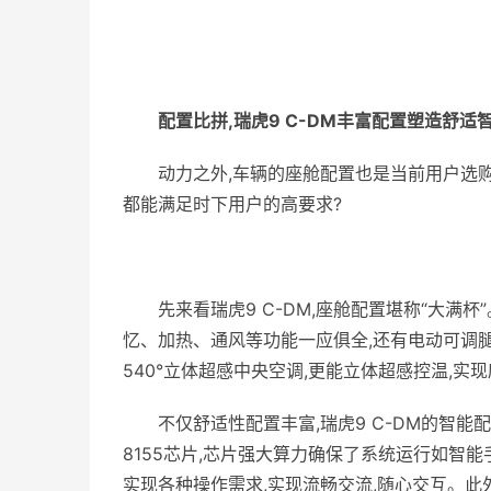
配置
比拼,瑞虎9 C-DM丰富配置塑造
舒适
动力之外,车辆的座舱配置也是当前用户选购新
都能满足时下用户的高要求?
先来看瑞虎9 C-DM,座舱配置堪称“大满
忆、加热、通风等功能一应俱全,还有电动可调腿
540°立体超感中央空调,更能立体超感控温,实
不仅舒适性配置丰富,瑞虎9 C-DM的智能
8155芯片,芯片强大算力确保了系统运行如智
实现各种操作需求,实现流畅交流,随心交互。此外,手