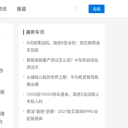
资讯
报道
投稿
最新车讯
8月政策加码，瑞虎9告诉你：现在换燃油
车到底
智能座舱量产测试怎么选？AI车机自动化
测试方
包
从铺装公路到世界之巅：华为乾崑智驾拓
展出辅
期将
1000抵10000购车基金，瑞虎5运动版让
年轻人的
燃油"智商”逆袭！2027款艾瑞泽8PRO全
值得
民智感体
为