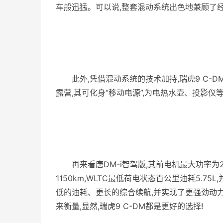
车般迅猛。可以说,整套混动系统出色地兼顾了
此外,凭借混动系统的技术加持,瑞虎9 C-
露营,其可化身“移动电源”,为电热水壶、投影仪
再来看唐DM-i智驾版,其前电机最大功率为2
1150km,WLTC最低荷电状态百公里油耗5.7
低的油耗、更长的综合续航,并实现了更强劲动
来衡量,显然,瑞虎9 C-DM都是更好的选择!