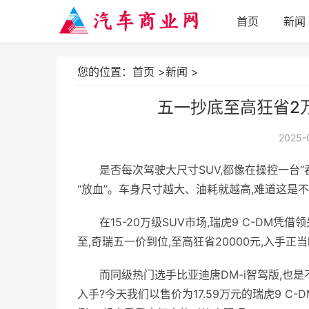
首页
新闻
您的位置：
首页
>
新闻
>
五一抄底至高狂省2万
2025-
是否每次驾驶大尺寸SUV,都像在操控一台
“放血”。车身尺寸越大、油耗就越高,难道这是不
在15-20万级SUV市场,瑞虎9 C-D
至,奇瑞五一价到位,至高狂省20000元,入手正当
而同级热门选手比亚迪唐DM-i智驾版,也
入手?今天我们以售价为17.59万元的瑞虎9 C-DM