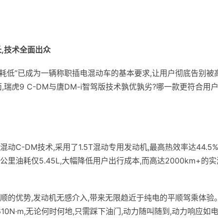
长,技术全面出众
油耗低”已成为一辆称职插电混动车的基本要求,让用户彻底告别被
瑞虎9 C-DM与唐DM-i智驾版技术孰优孰劣?哪一款更符合用
动C-DM技术,采用了1.5T混动专用发动机,最高热效率达44.5%
里油耗仅5.45L,大幅降低用户出行成本,而高达2000km+的实
平顺的优势,发动机无感介入,带来无限趋近于纯电的平顺驾乘体验
10N·m,无论何时何地,只需踩下油门,动力随叫随到,动力响应如