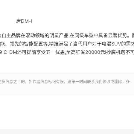
唐DM-i
版作为自主品牌在混动领域的明星产品,在同级车型中具备显著优势。
性能、领先的智能配置等,精准满足了当代用户对于电混SUV的需求
 C-DM还可提前享受五一优惠,至高狂省20000元!抄底机遇不
更多信息之目的，如作者信息标记有误，请第一时间联系我们修改或删除，多