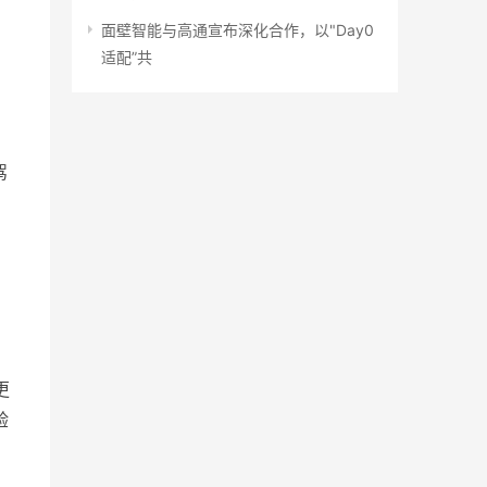
面壁智能与高通宣布深化合作，以"Day0
适配”共
驾
更
验