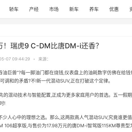
轿车
产经
市场
新车
养车
优惠
！瑞虎9 C-DM比唐DM-i还香？
05-07 09:44:29
•
来源：
“吞油巨兽”?每一脚油门都在烧钱,仪表盘上的油耗数字仿佛在给钱
可调和的矛盾?不!新一代混动SUV,正在打破这个定律。
M凭借领先的混动技术与智能配置,正成为更多家庭用户的首选。五一假
时!
是不少人心中的理想之选。那么,这两款高人气混动SUV,究竟谁更
 106超享版,与售价为17.98万元的唐DM-i智驾版115KM尊贵型