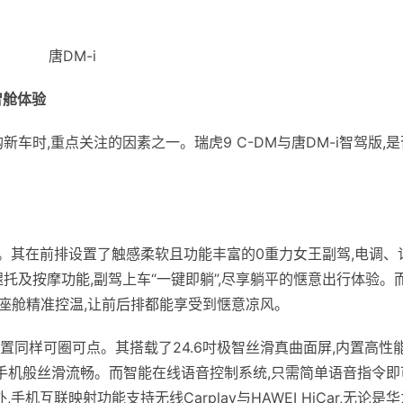
唐DM-i
智舱
体验
车时,重点关注的因素之一。瑞虎9 C-DM与唐DM-i智驾版,是
杯”。其在前排设置了触感柔软且功能丰富的0重力女王副驾,电调、
托及按摩功能,副驾上车“一键即躺”,尽享躺平的惬意出行体验。
现座舱精准控温,让前后排都能享受到惬意凉风。
配置同样可圈可点。其搭载了24.6吋极智丝滑真曲面屏,内置高性
能手机般丝滑流畅。而智能在线语音控制系统,只需简单语音指令即
机互联映射功能支持无线Carplay与HAWEI HiCar,无论是华