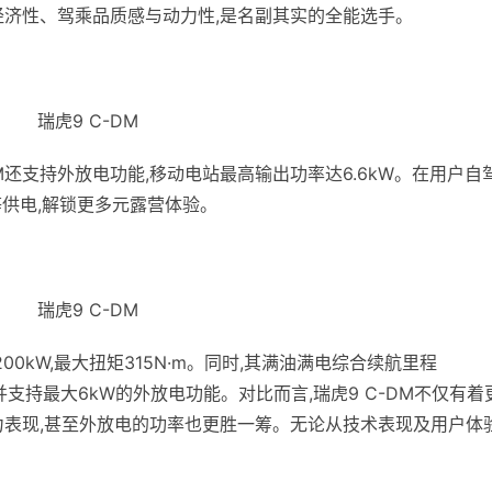
经济性、驾乘品质感与动力性,是名副其实的全能选手。
瑞虎9 C-DM
DM还支持外放电功能,移动电站最高输出功率达6.6kW。在用户自
等供电,解锁更多元露营体验。
瑞虎9 C-DM
00kW,最大扭矩315N·m。同时,其满油满电综合续航里程
5L,并支持最大6kW的外放电功能。对比而言,瑞虎9 C-DM不仅有着
力表现,甚至外放电的功率也更胜一筹。无论从技术表现及用户体