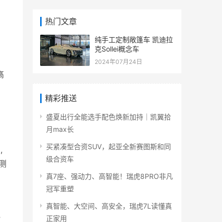
热门文章
纯手工定制敞篷车 凯迪拉
克Sollei概念车
2024年07月24日
高
户
精彩推送
盛夏出行全能选手配色焕新加持｜凯翼拾
月max长
买紧凑型合资SUV，起亚全新赛图斯和同
,
级合资车
测
真7座、强动力、高智能！瑞虎8PRO非凡
冠军重塑
。
真智能、大空间、高安全，瑞虎7L读懂真
电
正家用