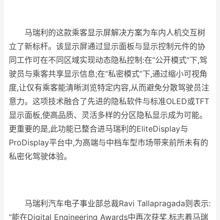
马瑞利的这款乘客显示屏解决方案为车内人机交互树
立了新标杆。该显示屏通过显示面板与显示控制元件的协
同工作可在不同区域实现动态隐私控制:在“公开模式”下,驾
驶员与乘客共享显示信息;在“私密模式”下,通过缩小可视角
度,让仅有乘客能清晰浏览特定内容,从而避免分散驾驶员注
意力。这项技术融合了先进的隐私软件与标准OLED或TFT
显示面板,使高品质、灵活多样的分区隐私显示成为可能。
更重要的是,此功能已整合进马瑞利的EliteDisplay与
ProDisplay平台中,为高端与中档车型市场带来前所未有的
私密化驾驶体验。
马瑞利汽车电子事业部总裁Ravi Tallapragada则表示:
“能在Digital Engineering Awards中再次获奖,标志着马瑞