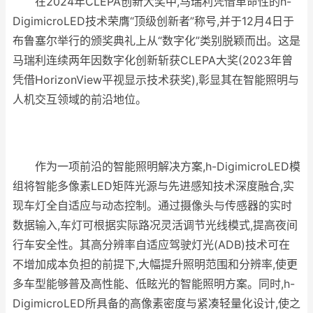
在2024年CLEPA创新大奖中,马瑞利凭借革命性的h-
DigimicroLED技术荣膺“顶级创新者”称号,并于12月4日于
布鲁塞尔举行的颁奖典礼上从“数字化”类别脱颖而出。这是
马瑞利连续两年因数字化创新斩获CLEPA大奖(2023年曾
凭借HorizonView平视显示技术获奖),彰显其在智能照明与
人机交互领域的前沿地位。
作为一项前沿的智能照明解决方案,h-DigimicroLED模
组将智能多像素LED矩阵光源与先进感知技术深度融合,实
现车灯全自适应与动态控制。通过摄像头与传感器的实时
数据输入,车灯可根据实际路况灵活调节光线模式,提高夜间
行车安全性。其高分辨率自适应驾驶灯光(ADB)技术可在
不增加成本负担的前提下,大幅提升照明范围和分辨率,使更
多车型能够普及高性能、低眩光的智能照明方案。同时,h-
DigimicroLED所具备的高像素密度与紧凑轻量化设计,使之