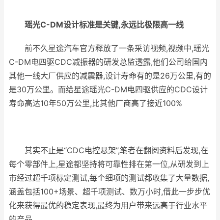
瑶光
C-DM
设计
标准是关键,永远
比
极限高
一线
前不久星途汽车官方释放了一条采访视频,视频中,瑶光
C-DM电四驱CDC减振器的研发总监透露,他们公司给国内
其他一线大厂供应的减震器,设计寿命有的是26万公里,有的
是30万公里。而给星途瑶光C-DM电四驱供应的CDC设计
寿命高达10年50万公里,比其他厂商高了接近100%
其实不止是“CDC电控悬架”,笔者在翻阅资料后发现,在
每个零部件上,星途都坚持将可靠性排在第一位,从研发到上
市经过超千项标定测试,每个细项的测试都收集了大量数据,
涵盖包括100+场景、超千项测试、数万小时,借此一步步优
化来获得最优的稳定表现,最终为用户带来远高于行业水平
的产品。