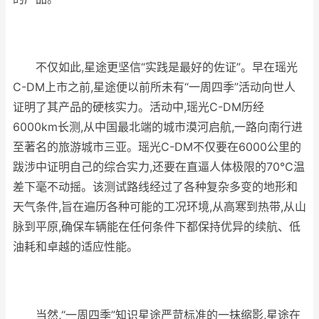
不仅如此,星途更坚信“实践是最好的佐证”。早在瑶光
C-DM上市之前,星途便以前所未有“一周四季”活动向世人
证明了其产品的硬核实力。活动中,瑶光C-DM历经
6000km长测,从中国最北端的城市漠河启航,一路向南行进
至著名的旅游城市三亚。瑶光C-DM不仅要在6000公里的
跋涉中证明自己的综合实力,还要在直逼人体极限的70℃温
差下毫不动摇。该测试路线经过了各种复杂多变的地形和
天气条件,旨在遍历各种可能的工况环境,从高寒到热带,从山
脉到平原,确保车辆能在任何条件下都保持优异的续航、低
油耗和卓越的适应性能。
当然,“一周四季”知识星途严苛标准的一抹缩影,星途在