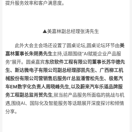
提升服务效率和客户满意度。
▲美嘉林副总经理张涛先生
此外大会主会场还设置了圆桌论坛,圆桌论坛环节由
美
嘉林董事长朱朔勇先生
主持,话题围绕“AI赋能企业产品服
务”展开。圆桌嘉宾
东欣软件工程有限公司董事长苏华德先
生、斯达微电子有限公司副总经理邵凯先生、广西柳工机
械股份有限公司营销售后服务
IT
总监潘雪松先生、极氪汽
车
EM
数字化负责人周晓峰先生,以及蔚来汽车乐道品牌服
务工程副总监肖贺先生
,就当前产品服务所面临的挑战与机
遇,围绕AI、国际化及智能服务等话题展开深度探讨和倾情
分享。