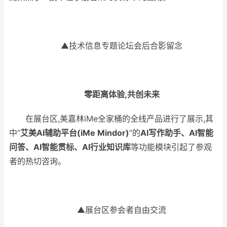
▲技术信息专题论坛会后合影留念
零距离体验,共
创未来
在展台区,美嘉林iMe全家桶的全线产品进行了展示,其
中“
艾美
AI
辅助平台(
iMe Mindor
)
”的
AI
写作助手、
AI
智能
问答、
AI
智能贯标、
AI
行业知识库
等功能模块引起了参观
者的热切咨询。
▲展台区参会者自由交流